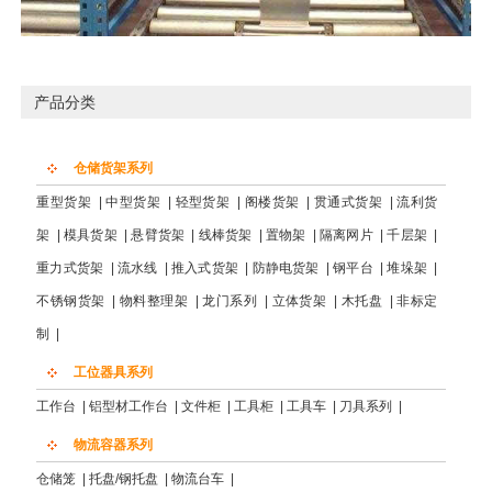
产品分类
仓储货架系列
重型货架
|
中型货架
|
轻型货架
|
阁楼货架
|
贯通式货架
|
流利货
架
|
模具货架
|
悬臂货架
|
线棒货架
|
置物架
|
隔离网片
|
千层架
|
重力式货架
|
流水线
|
推入式货架
|
防静电货架
|
钢平台
|
堆垛架
|
不锈钢货架
|
物料整理架
|
龙门系列
|
立体货架
|
木托盘
|
非标定
制
|
工位器具系列
工作台
|
铝型材工作台
|
文件柜
|
工具柜
|
工具车
|
刀具系列
|
物流容器系列
仓储笼
|
托盘/钢托盘
|
物流台车
|